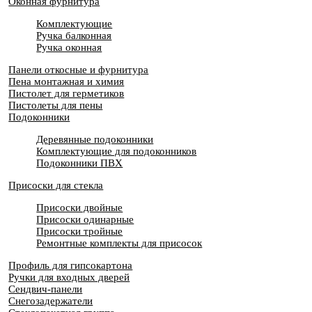
Оконная фурнитура
Комплектующие
Ручка балконная
Ручка оконная
Панели откосные и фурнитура
Пена монтажная и химия
Пистолет для герметиков
Пистолеты для пены
Подоконники
Деревянные подоконники
Комплектующие для подоконников
Подоконники ПВХ
Присоски для стекла
Присоски двойные
Присоски одинарные
Присоски тройные
Ремонтные комплекты для присосок
Профиль для гипсокартона
Ручки для входных дверей
Сендвич-панели
Снегозадержатели