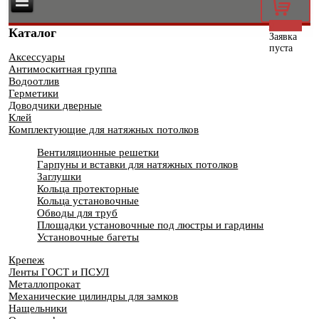
0
Каталог
Заявка
пуста
Аксессуары
Антимоскитная группа
Водоотлив
Герметики
Доводчики дверные
Клей
Комплектующие для натяжных потолков
Вентиляционные решетки
Гарпуны и вставки для натяжных потолков
Заглушки
Кольца протекторные
Кольца установочные
Обводы для труб
Площадки установочные под люстры и гардины
Установочные багеты
Крепеж
Ленты ГОСТ и ПСУЛ
Металлопрокат
Механические цилиндры для замков
Нащельники