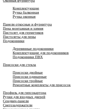
Оконная фурнитура
Комплектующие
Ручка балконная
Ручка оконная
Панели откосные и фурнитура
Пена монтажная и химия
Пистолет для герметиков
Пистолеты для пены
Подоконники
Деревянные подоконники
Комплектующие для подоконников
Подоконники ПВХ
Присоски для стекла
Присоски двойные
Присоски одинарные
Присоски тройные
Ремонтные комплекты для присосок
Профиль для гипсокартона
Ручки для входных дверей
Сендвич-панели
Снегозадержатели