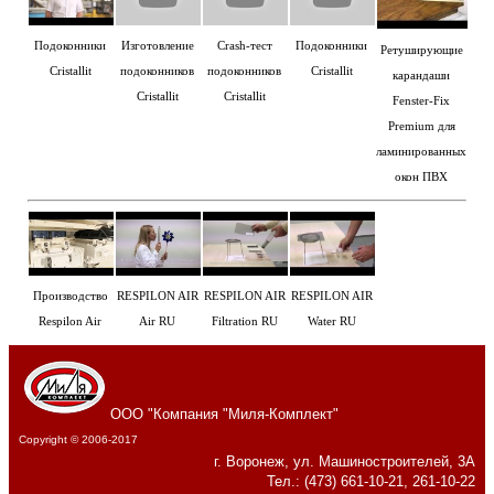
Подоконники
Изготовление
Crash-тест
Подоконники
Ретуширующие
Cristallit
подоконников
подоконников
Cristallit
карандаши
Cristallit
Cristallit
Fenster-Fix
Premium для
ламинированных
окон ПВХ
Производство
RESPILON AIR
RESPILON AIR
RESPILON AIR
Respilon Air
Air RU
Filtration RU
Water RU
ООО "Компания "Миля-Комплект"
Copyright © 2006-2017
г. Воронеж, ул. Машиностроителей, 3А
Тел.: (473) 661-10-21, 261-10-22