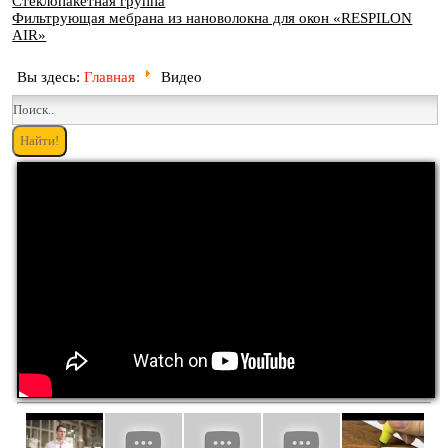
Стеклопакетная группа
Фильтрующая мебрана из нановолокна для окон «RESPILON
AIR»
Вы здесь:
Главная
Видео