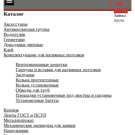
0
Каталог
Заявка
пуста
Аксессуары
Антимоскитная группа
Водоотлив
Герметики
Доводчики дверные
Клей
Комплектующие для натяжных потолков
Вентиляционные решетки
Гарпуны и вставки для натяжных потолков
Заглушки
Кольца протекторные
Кольца установочные
Обводы для труб
Площадки установочные под люстры и гардины
Установочные багеты
Крепеж
Ленты ГОСТ и ПСУЛ
Металлопрокат
Механические цилиндры для замков
Нащельники