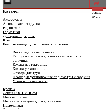
0
Каталог
Заявка
пуста
Аксессуары
Антимоскитная группа
Водоотлив
Герметики
Доводчики дверные
Клей
Комплектующие для натяжных потолков
Вентиляционные решетки
Гарпуны и вставки для натяжных потолков
Заглушки
Кольца протекторные
Кольца установочные
Обводы для труб
Площадки установочные под люстры и гардины
Установочные багеты
Крепеж
Ленты ГОСТ и ПСУЛ
Металлопрокат
Механические цилиндры для замков
Нащельники