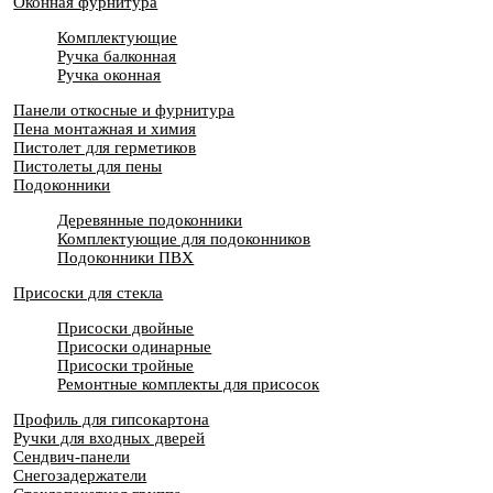
Оконная фурнитура
Комплектующие
Ручка балконная
Ручка оконная
Панели откосные и фурнитура
Пена монтажная и химия
Пистолет для герметиков
Пистолеты для пены
Подоконники
Деревянные подоконники
Комплектующие для подоконников
Подоконники ПВХ
Присоски для стекла
Присоски двойные
Присоски одинарные
Присоски тройные
Ремонтные комплекты для присосок
Профиль для гипсокартона
Ручки для входных дверей
Сендвич-панели
Снегозадержатели