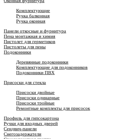
Оконная фурнитура
Комплектующие
Ручка балконная
Ручка оконная
Панели откосные и фурнитура
Пена монтажная и химия
Пистолет для герметиков
Пистолеты для пены
Подоконники
Деревянные подоконники
Комплектующие для подоконников
Подоконники ПВХ
Присоски для стекла
Присоски двойные
Присоски одинарные
Присоски тройные
Ремонтные комплекты для присосок
Профиль для гипсокартона
Ручки для входных дверей
Сендвич-панели
Снегозадержатели