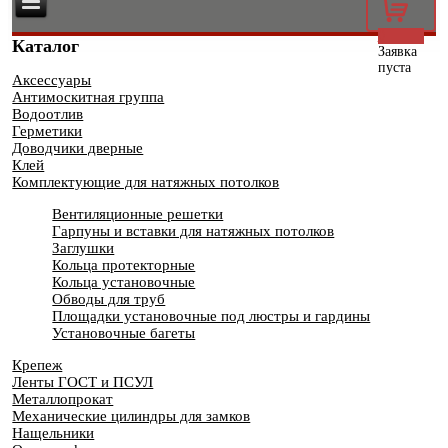
0
Каталог
Заявка
пуста
Аксессуары
Антимоскитная группа
Водоотлив
Герметики
Доводчики дверные
Клей
Комплектующие для натяжных потолков
Вентиляционные решетки
Гарпуны и вставки для натяжных потолков
Заглушки
Кольца протекторные
Кольца установочные
Обводы для труб
Площадки установочные под люстры и гардины
Установочные багеты
Крепеж
Ленты ГОСТ и ПСУЛ
Металлопрокат
Механические цилиндры для замков
Нащельники