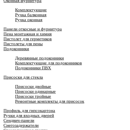
Оконная фурнитура
Комплектующие
Ручка балконная
Ручка оконная
Панели откосные и фурнитура
Пена монтажная и химия
Пистолет для герметиков
Пистолеты для пены
Подоконники
Деревянные подоконники
Комплектующие для подоконников
Подоконники ПВХ
Присоски для стекла
Присоски двойные
Присоски одинарные
Присоски тройные
Ремонтные комплекты для присосок
Профиль для гипсокартона
Ручки для входных дверей
Сендвич-панели
Снегозадержатели