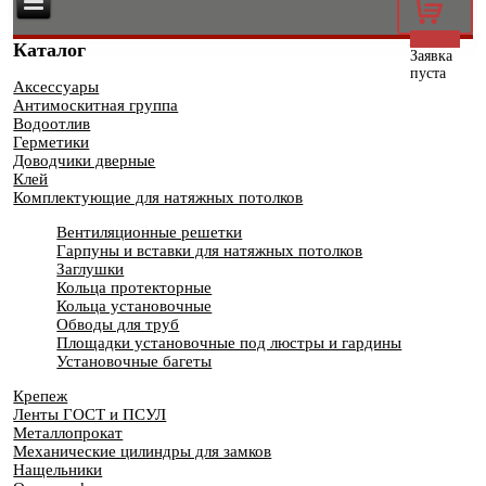
0
Каталог
Заявка
пуста
Аксессуары
Антимоскитная группа
Водоотлив
Герметики
Доводчики дверные
Клей
Комплектующие для натяжных потолков
Вентиляционные решетки
Гарпуны и вставки для натяжных потолков
Заглушки
Кольца протекторные
Кольца установочные
Обводы для труб
Площадки установочные под люстры и гардины
Установочные багеты
Крепеж
Ленты ГОСТ и ПСУЛ
Металлопрокат
Механические цилиндры для замков
Нащельники