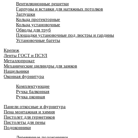
Вентиляционные решетки
Гарпуны и вставки для натяжных потолков
Заглушки
Кольца протекторные
Кольца установочные
Обводы для труб
Площадки установочные под люстры и гардины
Установочные багеты
Крепеж
Ленты ГОСТ и ПСУЛ
Металлопрокат
Механические цилиндры для замков
Нащельники
Оконная фурнитура
Комплектующие
Ручка балконная
Ручка оконная
Панели откосные и фурнитура
Пена монтажная и химия
Пистолет для герметиков
Пистолеты для пены
Подоконники
Деревянные подоконники