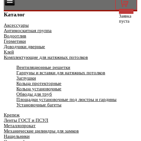
0
Каталог
Заявка
пуста
Аксессуары
Антимоскитная группа
Водоотлив
Герметики
Доводчики дверные
Клей
Комплектующие для натяжных потолков
Вентиляционные решетки
Гарпуны и вставки для натяжных потолков
Заглушки
Кольца протекторные
Кольца установочные
Обводы для труб
Площадки установочные под люстры и гардины
Установочные багеты
Крепеж
Ленты ГОСТ и ПСУЛ
Металлопрокат
Механические цилиндры для замков
Нащельники