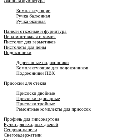
Оконная фурнитура
Комплектующие
Ручка балконная
Ручка оконная
Панели откосные и фурнитура
Пена монтажная и химия
Пистолет для герметиков
Пистолеты для пены
Подоконники
Деревянные подоконники
Комплектующие для подоконников
Подоконники ПВХ
Присоски для стекла
Присоски двойные
Присоски одинарные
Присоски тройные
Ремонтные комплекты для присосок
Профиль для гипсокартона
Ручки для входных дверей
Сендвич-панели
Снегозадержатели