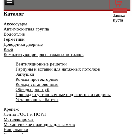
0
Каталог
Заявка
пуста
Аксессуары
Антимоскитная группа
Водоотлив
Герметики
Доводчики дверные
Клей
Комплектующие для натяжных потолков
Вентиляционные решетки
Гарпуны и вставки для натяжных потолков
Заглушки
Кольца протекторные
Кольца установочные
Обводы для труб
Площадки установочные под люстры и гардины
Установочные багеты
Крепеж
Ленты ГОСТ и ПСУЛ
Металлопрокат
Механические цилиндры для замков
Нащельники