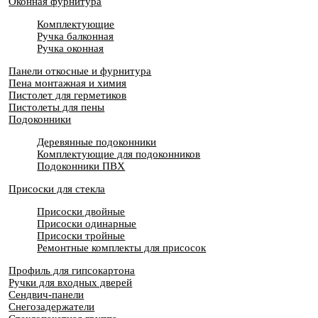
Оконная фурнитура
Комплектующие
Ручка балконная
Ручка оконная
Панели откосные и фурнитура
Пена монтажная и химия
Пистолет для герметиков
Пистолеты для пены
Подоконники
Деревянные подоконники
Комплектующие для подоконников
Подоконники ПВХ
Присоски для стекла
Присоски двойные
Присоски одинарные
Присоски тройные
Ремонтные комплекты для присосок
Профиль для гипсокартона
Ручки для входных дверей
Сендвич-панели
Снегозадержатели