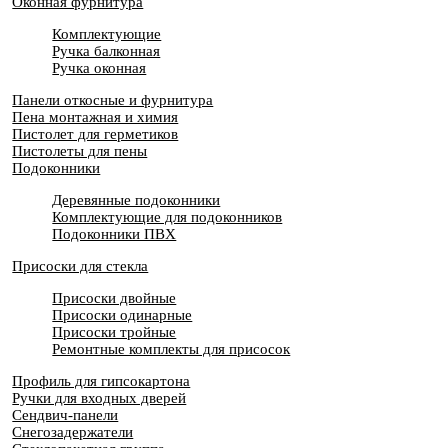
Оконная фурнитура
Комплектующие
Ручка балконная
Ручка оконная
Панели откосные и фурнитура
Пена монтажная и химия
Пистолет для герметиков
Пистолеты для пены
Подоконники
Деревянные подоконники
Комплектующие для подоконников
Подоконники ПВХ
Присоски для стекла
Присоски двойные
Присоски одинарные
Присоски тройные
Ремонтные комплекты для присосок
Профиль для гипсокартона
Ручки для входных дверей
Сендвич-панели
Снегозадержатели