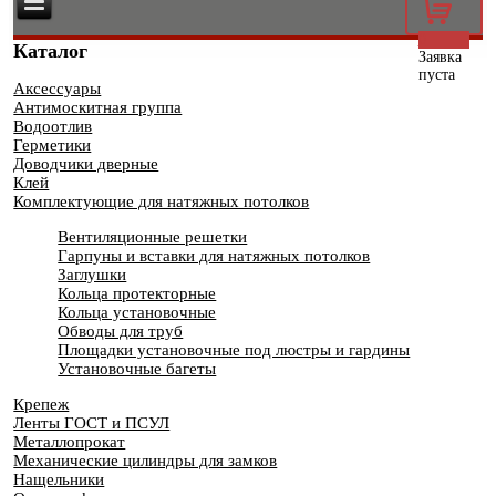
0
Каталог
Заявка
пуста
Аксессуары
Антимоскитная группа
Водоотлив
Герметики
Доводчики дверные
Клей
Комплектующие для натяжных потолков
Вентиляционные решетки
Гарпуны и вставки для натяжных потолков
Заглушки
Кольца протекторные
Кольца установочные
Обводы для труб
Площадки установочные под люстры и гардины
Установочные багеты
Крепеж
Ленты ГОСТ и ПСУЛ
Металлопрокат
Механические цилиндры для замков
Нащельники