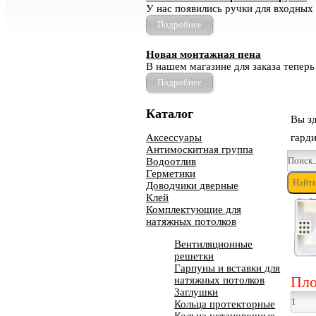
У нас появились ручки для входных 
Подробнее
Новая монтажная пена
В нашем магазине для заказа теперь
Подробнее
Каталог
Вы з
Аксессуары
гард
Антимоскитная группа
Водоотлив
Герметики
Доводчики дверные
Клей
Комплектующие для
натяжных потолков
Вентиляционные
решетки
Гарпуны и вставки для
Пло
натяжных потолков
Заглушки
Кольца протекторные