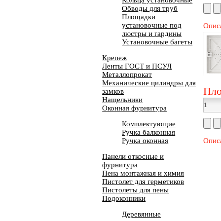
Кольца установочные
Обводы для труб
Площадки
установочные под
Опис
люстры и гардины
Установочные багеты
Крепеж
Ленты ГОСТ и ПСУЛ
Металлопрокат
Механические цилиндры для
Пло
замков
Нащельники
Оконная фурнитура
Комплектующие
Ручка балконная
Ручка оконная
Опис
Панели откосные и
фурнитура
Пена монтажная и химия
Пистолет для герметиков
Пистолеты для пены
Подоконники
Деревянные