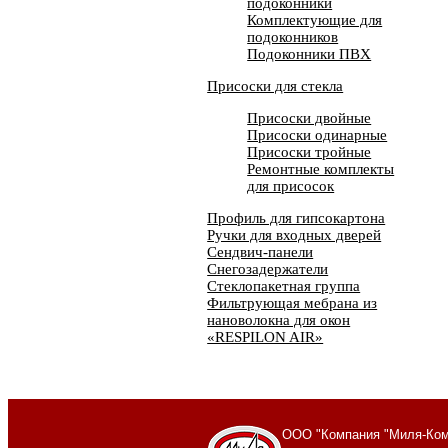
подоконники
Комплектующие для
подоконников
Подоконники ПВХ
Присоски для стекла
Присоски двойные
Присоски одинарные
Присоски тройные
Ремонтные комплекты
для присосок
Профиль для гипсокартона
Ручки для входных дверей
Сендвич-панели
Снегозадержатели
Стеклопакетная группа
Фильтрующая мебрана из
нановолокна для окон
«RESPILON AIR»
ООО "Компания "Миля-Ком