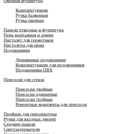
Оконная фурнитура
Комплектующие
Ручка балконная
Ручка оконная
Панели откосные и фурнитура
Пена монтажная и химия
Пистолет для герметиков
Пистолеты для пены
Подоконники
Деревянные подоконники
Комплектующие для подоконников
Подоконники ПВХ
Присоски для стекла
Присоски двойные
Присоски одинарные
Присоски тройные
Ремонтные комплекты для присосок
Профиль для гипсокартона
Ручки для входных дверей
Сендвич-панели
Снегозадержатели