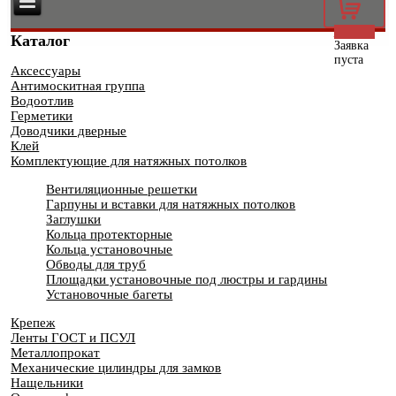
0
Каталог
Заявка
пуста
Аксессуары
Антимоскитная группа
Водоотлив
Герметики
Доводчики дверные
Клей
Комплектующие для натяжных потолков
Вентиляционные решетки
Гарпуны и вставки для натяжных потолков
Заглушки
Кольца протекторные
Кольца установочные
Обводы для труб
Площадки установочные под люстры и гардины
Установочные багеты
Крепеж
Ленты ГОСТ и ПСУЛ
Металлопрокат
Механические цилиндры для замков
Нащельники