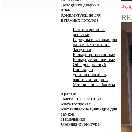
Герметики
Доводчики дверные
Верн
Клей
Комплектующие для
RE
натяжных потолков
Вентиляционные
решетки
Гарпуны и вставки для
натяжных потолков
Заглушки
Кольца протекторные
Кольца установочные
Обводы для труб
Площадки
установочные под
люстры и гардины
Установочные багеты
Крепеж
Ленты ГОСТ и ПСУЛ
Металлопрокат
Механические цилиндры для
замков
Нащельники
Оконная фурнитура