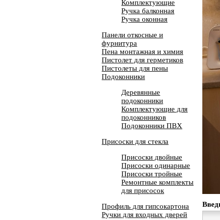
Комплектующие
Ручка балконная
Ручка оконная
Панели откосные и
фурнитура
Пена монтажная и химия
Пистолет для герметиков
Пистолеты для пены
Подоконники
Деревянные
подоконники
Комплектующие для
подоконников
Подоконники ПВХ
Присоски для стекла
Присоски двойные
Присоски одинарные
Присоски тройные
Ремонтные комплекты
для присосок
Введ
Профиль для гипсокартона
Ручки для входных дверей