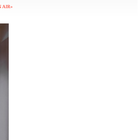
N AIR»