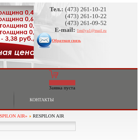
Тел.:
(473) 261-10-21
(473) 261-10-22
(473) 261-09-52
E-mail:
1milya1@mail.ru
Обратная связь
0
Заявка пуста
КОНТАКТЫ
ESPILON AIR»
RESPILON AIR