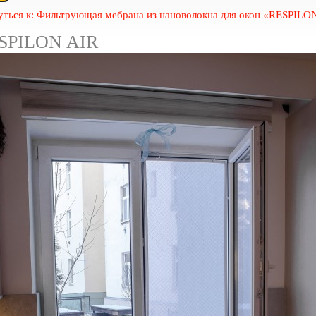
уться к: Фильтрующая мебрана из нановолокна для окон «RESPILO
SPILON AIR