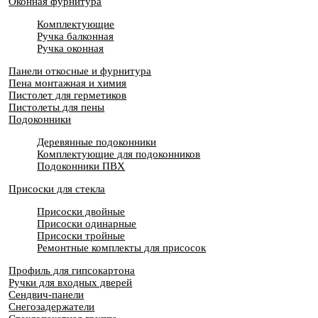
Оконная фурнитура
Комплектующие
Ручка балконная
Ручка оконная
Панели откосные и фурнитура
Пена монтажная и химия
Пистолет для герметиков
Пистолеты для пены
Подоконники
Деревянные подоконники
Комплектующие для подоконников
Подоконники ПВХ
Присоски для стекла
Присоски двойные
Присоски одинарные
Присоски тройные
Ремонтные комплекты для присосок
Профиль для гипсокартона
Ручки для входных дверей
Сендвич-панели
Снегозадержатели