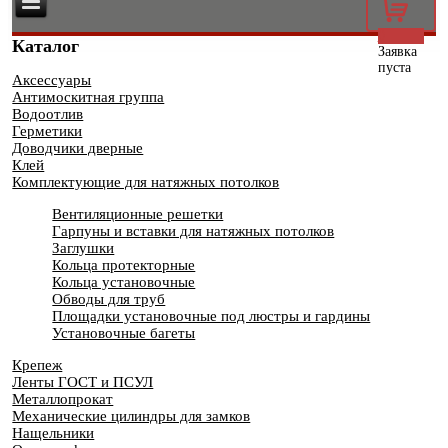
0
Каталог
Заявка
пуста
Аксессуары
Антимоскитная группа
Водоотлив
Герметики
Доводчики дверные
Клей
Комплектующие для натяжных потолков
Вентиляционные решетки
Гарпуны и вставки для натяжных потолков
Заглушки
Кольца протекторные
Кольца установочные
Обводы для труб
Площадки установочные под люстры и гардины
Установочные багеты
Крепеж
Ленты ГОСТ и ПСУЛ
Металлопрокат
Механические цилиндры для замков
Нащельники