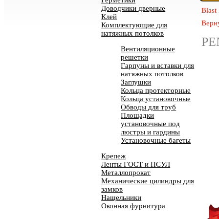
Герметики
Доводчики дверные
Blast
Клей
Верн
Комплектующие для
натяжных потолков
PE
Вентиляционные
решетки
Гарпуны и вставки для
натяжных потолков
Заглушки
Кольца протекторные
Кольца установочные
Обводы для труб
Площадки
установочные под
люстры и гардины
Установочные багеты
Крепеж
Ленты ГОСТ и ПСУЛ
Металлопрокат
Механические цилиндры для
замков
Нащельники
Оконная фурнитура