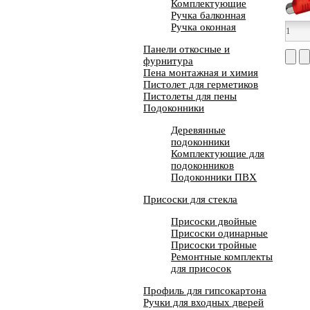
Комплектующие
Ручка балконная
Ручка оконная
Панели откосные и
фурнитура
Пена монтажная и химия
Пистолет для герметиков
Пистолеты для пены
Подоконники
Деревянные
подоконники
Комплектующие для
подоконников
Подоконники ПВХ
Присоски для стекла
Присоски двойные
Присоски одинарные
Присоски тройные
Ремонтные комплекты
для присосок
Профиль для гипсокартона
Ручки для входных дверей