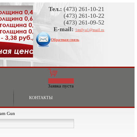
Тел.:
(473) 261-10-21
(473) 261-10-22
(473) 261-09-52
E-mail:
1milya1@mail.ru
Обратная связь
0
Заявка пуста
КОНТАКТЫ
oam Gun