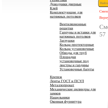
Герметики
Доводчики дверные
Клей
Смен
Комплектующие для
натяжных потолков
Верн
Вентиляционные
См
решетки
Гарпуны и вставки для
57
натяжных потолков
Заглушки
Кольца протекторные
Кольца установочные
Обводы для труб
Площадки
установочные под
люстры и гардины
Установочные багеты
Крепеж
Ленты ГОСТ и ПСУЛ
Металлопрокат
Механические цилиндры для
замков
Нащельники
Оконная фурнитура