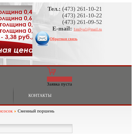
Тел.:
(473) 261-10-21
(473) 261-10-22
(473) 261-09-52
E-mail:
1milya1@mail.ru
Обратная связь
0
Заявка пуста
КОНТАКТЫ
исосок
Сменный поршень