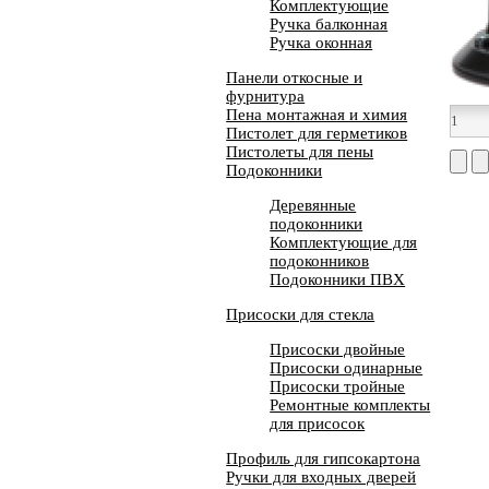
Комплектующие
Ручка балконная
Ручка оконная
Панели откосные и
фурнитура
Пена монтажная и химия
Пистолет для герметиков
Пистолеты для пены
Подоконники
Деревянные
подоконники
Комплектующие для
подоконников
Подоконники ПВХ
Присоски для стекла
Присоски двойные
Присоски одинарные
Присоски тройные
Ремонтные комплекты
для присосок
Профиль для гипсокартона
Ручки для входных дверей