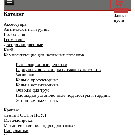
0
Каталог
Заявка
пуста
Аксессуары
Антимоскитная группа
Водоотлив
Герметики
Доводчики дверные
Клей
Комплектующие для натяжных потолков
Вентиляционные решетки
Гарпуны и вставки для натяжных потолков
Заглушки
Кольца протекторные
Кольца установочные
Обводы для труб
Площадки установочные под люстры и гардины
Установочные багеты
Крепеж
Ленты ГОСТ и ПСУЛ
Металлопрокат
Механические цилиндры для замков
Нащельники