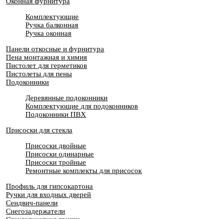
Оконная фурнитура
Комплектующие
Ручка балконная
Ручка оконная
Панели откосные и фурнитура
Пена монтажная и химия
Пистолет для герметиков
Пистолеты для пены
Подоконники
Деревянные подоконники
Комплектующие для подоконников
Подоконники ПВХ
Присоски для стекла
Присоски двойные
Присоски одинарные
Присоски тройные
Ремонтные комплекты для присосок
Профиль для гипсокартона
Ручки для входных дверей
Сендвич-панели
Снегозадержатели