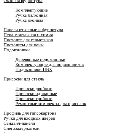
Оконная фурнитура
Комплектующие
Ручка балконная
Ручка оконная
Панели откосные и фурнитура
Пена монтажная и химия
Пистолет для герметиков
Пистолеты для пены
Подоконники
Деревянные подоконники
Комплектующие для подоконников
Подоконники ПВХ
Присоски для стекла
Присоски двойные
Присоски одинарные
Присоски тройные
Ремонтные комплекты для присосок
Профиль для гипсокартона
Ручки для входных дверей
Сендвич-панели
Снегозадержатели