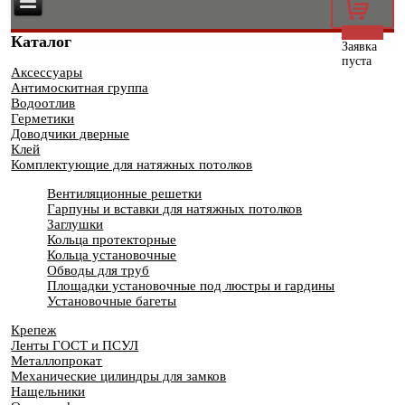
0
Каталог
Заявка
пуста
Аксессуары
Антимоскитная группа
Водоотлив
Герметики
Доводчики дверные
Клей
Комплектующие для натяжных потолков
Вентиляционные решетки
Гарпуны и вставки для натяжных потолков
Заглушки
Кольца протекторные
Кольца установочные
Обводы для труб
Площадки установочные под люстры и гардины
Установочные багеты
Крепеж
Ленты ГОСТ и ПСУЛ
Металлопрокат
Механические цилиндры для замков
Нащельники