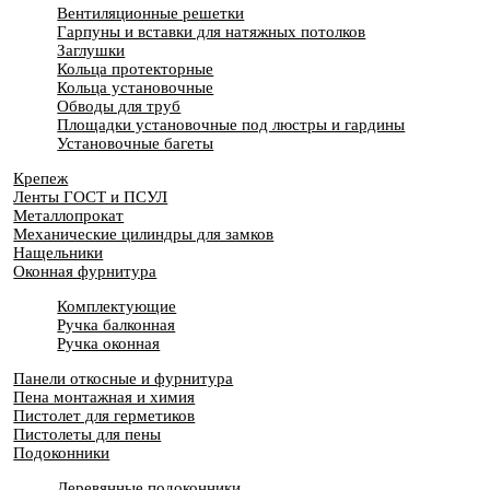
Вентиляционные решетки
Гарпуны и вставки для натяжных потолков
Заглушки
Кольца протекторные
Кольца установочные
Обводы для труб
Площадки установочные под люстры и гардины
Установочные багеты
Крепеж
Ленты ГОСТ и ПСУЛ
Металлопрокат
Механические цилиндры для замков
Нащельники
Оконная фурнитура
Комплектующие
Ручка балконная
Ручка оконная
Панели откосные и фурнитура
Пена монтажная и химия
Пистолет для герметиков
Пистолеты для пены
Подоконники
Деревянные подоконники