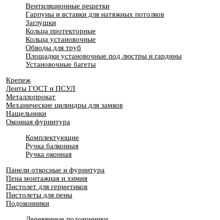
Вентиляционные решетки
Гарпуны и вставки для натяжных потолков
Заглушки
Кольца протекторные
Кольца установочные
Обводы для труб
Площадки установочные под люстры и гардины
Установочные багеты
Крепеж
Ленты ГОСТ и ПСУЛ
Металлопрокат
Механические цилиндры для замков
Нащельники
Оконная фурнитура
Комплектующие
Ручка балконная
Ручка оконная
Панели откосные и фурнитура
Пена монтажная и химия
Пистолет для герметиков
Пистолеты для пены
Подоконники
Деревянные подоконники