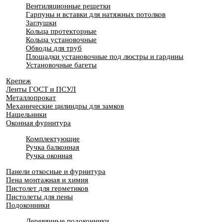
Вентиляционные решетки
Гарпуны и вставки для натяжных потолков
Заглушки
Кольца протекторные
Кольца установочные
Обводы для труб
Площадки установочные под люстры и гардины
Установочные багеты
Крепеж
Ленты ГОСТ и ПСУЛ
Металлопрокат
Механические цилиндры для замков
Нащельники
Оконная фурнитура
Комплектующие
Ручка балконная
Ручка оконная
Панели откосные и фурнитура
Пена монтажная и химия
Пистолет для герметиков
Пистолеты для пены
Подоконники
Деревянные подоконники