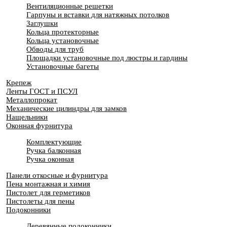
Вентиляционные решетки
Гарпуны и вставки для натяжных потолков
Заглушки
Кольца протекторные
Кольца установочные
Обводы для труб
Площадки установочные под люстры и гардины
Установочные багеты
Крепеж
Ленты ГОСТ и ПСУЛ
Металлопрокат
Механические цилиндры для замков
Нащельники
Оконная фурнитура
Комплектующие
Ручка балконная
Ручка оконная
Панели откосные и фурнитура
Пена монтажная и химия
Пистолет для герметиков
Пистолеты для пены
Подоконники
Деревянные подоконники