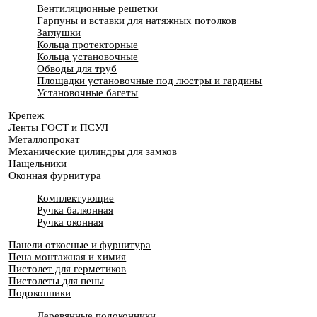
Вентиляционные решетки
Гарпуны и вставки для натяжных потолков
Заглушки
Кольца протекторные
Кольца установочные
Обводы для труб
Площадки установочные под люстры и гардины
Установочные багеты
Крепеж
Ленты ГОСТ и ПСУЛ
Металлопрокат
Механические цилиндры для замков
Нащельники
Оконная фурнитура
Комплектующие
Ручка балконная
Ручка оконная
Панели откосные и фурнитура
Пена монтажная и химия
Пистолет для герметиков
Пистолеты для пены
Подоконники
Деревянные подоконники