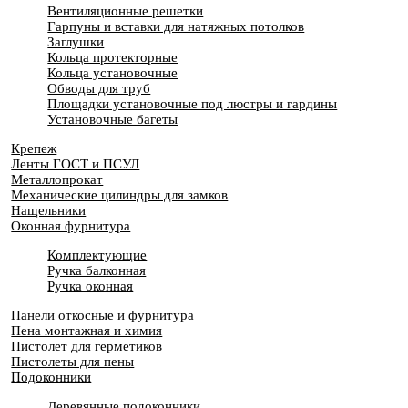
Вентиляционные решетки
Гарпуны и вставки для натяжных потолков
Заглушки
Кольца протекторные
Кольца установочные
Обводы для труб
Площадки установочные под люстры и гардины
Установочные багеты
Крепеж
Ленты ГОСТ и ПСУЛ
Металлопрокат
Механические цилиндры для замков
Нащельники
Оконная фурнитура
Комплектующие
Ручка балконная
Ручка оконная
Панели откосные и фурнитура
Пена монтажная и химия
Пистолет для герметиков
Пистолеты для пены
Подоконники
Деревянные подоконники