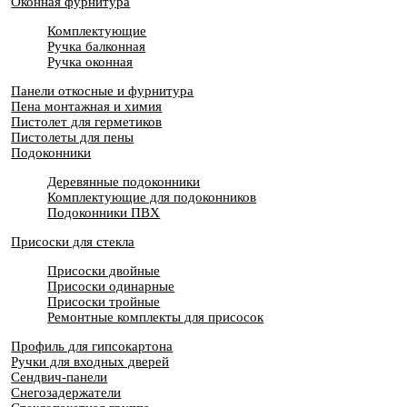
Оконная фурнитура
Комплектующие
Ручка балконная
Ручка оконная
Панели откосные и фурнитура
Пена монтажная и химия
Пистолет для герметиков
Пистолеты для пены
Подоконники
Деревянные подоконники
Комплектующие для подоконников
Подоконники ПВХ
Присоски для стекла
Присоски двойные
Присоски одинарные
Присоски тройные
Ремонтные комплекты для присосок
Профиль для гипсокартона
Ручки для входных дверей
Сендвич-панели
Снегозадержатели