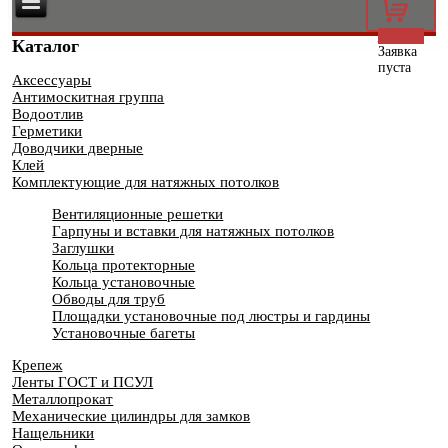
0
Каталог
Заявка
пуста
Аксессуары
Антимоскитная группа
Водоотлив
Герметики
Доводчики дверные
Клей
Комплектующие для натяжных потолков
Вентиляционные решетки
Гарпуны и вставки для натяжных потолков
Заглушки
Кольца протекторные
Кольца установочные
Обводы для труб
Площадки установочные под люстры и гардины
Установочные багеты
Крепеж
Ленты ГОСТ и ПСУЛ
Металлопрокат
Механические цилиндры для замков
Нащельники