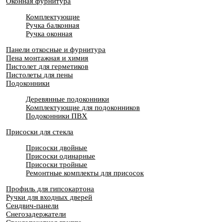
Оконная фурнитура
Комплектующие
Ручка балконная
Ручка оконная
Панели откосные и фурнитура
Пена монтажная и химия
Пистолет для герметиков
Пистолеты для пены
Подоконники
Деревянные подоконники
Комплектующие для подоконников
Подоконники ПВХ
Присоски для стекла
Присоски двойные
Присоски одинарные
Присоски тройные
Ремонтные комплекты для присосок
Профиль для гипсокартона
Ручки для входных дверей
Сендвич-панели
Снегозадержатели