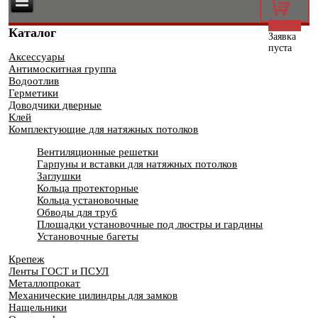
0
Каталог
Заявка
пуста
Аксессуары
Антимоскитная группа
Водоотлив
Герметики
Доводчики дверные
Клей
Комплектующие для натяжных потолков
Вентиляционные решетки
Гарпуны и вставки для натяжных потолков
Заглушки
Кольца протекторные
Кольца установочные
Обводы для труб
Площадки установочные под люстры и гардины
Установочные багеты
Крепеж
Ленты ГОСТ и ПСУЛ
Металлопрокат
Механические цилиндры для замков
Нащельники