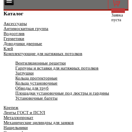
0
Каталог
Заявка
пуста
Аксессуары
Антимоскитная группа
Водоотлив
Герметики
Доводчики дверные
Клей
Комплектующие для натяжных потолков
Вентиляционные решетки
Гарпуны и вставки для натяжных потолков
Заглушки
Кольца протекторные
Кольца установочные
Обводы для труб
Площадки установочные под люстры и гардины
Установочные багеты
Крепеж
Ленты ГОСТ и ПСУЛ
Металлопрокат
Механические цилиндры для замков
Нащельники