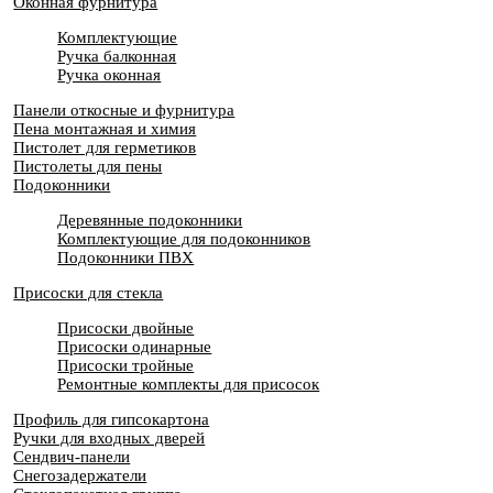
Оконная фурнитура
Комплектующие
Ручка балконная
Ручка оконная
Панели откосные и фурнитура
Пена монтажная и химия
Пистолет для герметиков
Пистолеты для пены
Подоконники
Деревянные подоконники
Комплектующие для подоконников
Подоконники ПВХ
Присоски для стекла
Присоски двойные
Присоски одинарные
Присоски тройные
Ремонтные комплекты для присосок
Профиль для гипсокартона
Ручки для входных дверей
Сендвич-панели
Снегозадержатели