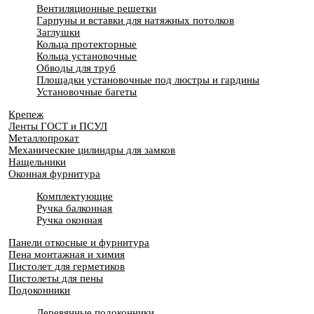
Вентиляционные решетки
Гарпуны и вставки для натяжных потолков
Заглушки
Кольца протекторные
Кольца установочные
Обводы для труб
Площадки установочные под люстры и гардины
Установочные багеты
Крепеж
Ленты ГОСТ и ПСУЛ
Металлопрокат
Механические цилиндры для замков
Нащельники
Оконная фурнитура
Комплектующие
Ручка балконная
Ручка оконная
Панели откосные и фурнитура
Пена монтажная и химия
Пистолет для герметиков
Пистолеты для пены
Подоконники
Деревянные подоконники