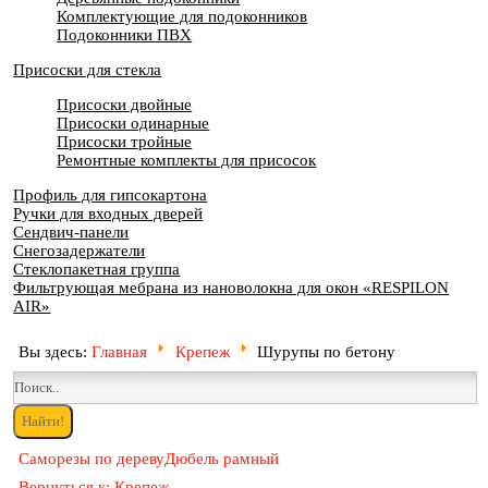
Комплектующие для подоконников
Подоконники ПВХ
Присоски для стекла
Присоски двойные
Присоски одинарные
Присоски тройные
Ремонтные комплекты для присосок
Профиль для гипсокартона
Ручки для входных дверей
Сендвич-панели
Снегозадержатели
Стеклопакетная группа
Фильтрующая мебрана из нановолокна для окон «RESPILON
AIR»
Вы здесь:
Главная
Крепеж
Шурупы по бетону
Саморезы по дереву
Дюбель рамный
Вернуться к: Крепеж