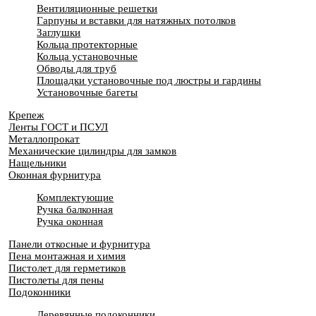
Вентиляционные решетки
Гарпуны и вставки для натяжных потолков
Заглушки
Кольца протекторные
Кольца установочные
Обводы для труб
Площадки установочные под люстры и гардины
Установочные багеты
Крепеж
Ленты ГОСТ и ПСУЛ
Металлопрокат
Механические цилиндры для замков
Нащельники
Оконная фурнитура
Комплектующие
Ручка балконная
Ручка оконная
Панели откосные и фурнитура
Пена монтажная и химия
Пистолет для герметиков
Пистолеты для пены
Подоконники
Деревянные подоконники