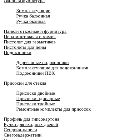
Оконная фурнитура
Комплектующие
Ручка балконная
Ручка оконная
Панели откосные и фурнитура
Пена монтажная и химия
Пистолет для герметиков
Пистолеты для пены
Подоконники
Деревянные подоконники
Комплектующие для подоконников
Подоконники ПВХ
Присоски для стекла
Присоски двойные
Присоски одинарные
Присоски тройные
Ремонтные комплекты для присосок
Профиль для гипсокартона
Ручки для входных дверей
Сендвич-панели
Снегозадержатели