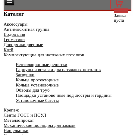
0
Каталог
Заявка
пуста
Аксессуары
Антимоскитная группа
Водоотлив
Герметики
Доводчики дверные
Клей
Комплектующие для натяжных потолков
Вентиляционные решетки
Гарпуны и вставки для натяжных потолков
Заглушки
Кольца протекторные
Кольца установочные
Обводы для труб
Площадки установочные под люстры и гардины
Установочные багеты
Крепеж
Ленты ГОСТ и ПСУЛ
Металлопрокат
Механические цилиндры для замков
Нащельники