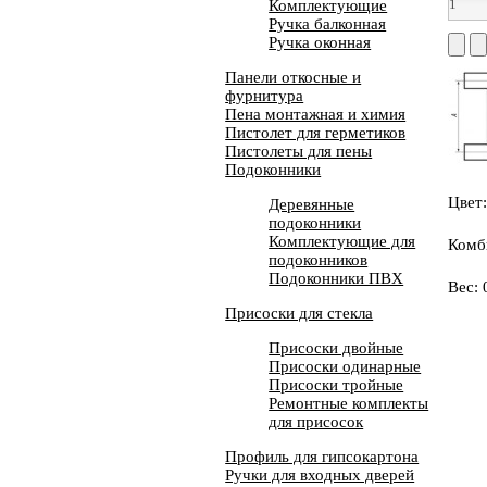
Комплектующие
Ручка балконная
Ручка оконная
Панели откосные и
фурнитура
Пена монтажная и химия
Пистолет для герметиков
Пистолеты для пены
Подоконники
Цвет
Деревянные
подоконники
Комплектующие для
Комб
подоконников
Подоконники ПВХ
Вес: 
Присоски для стекла
Присоски двойные
Присоски одинарные
Присоски тройные
Ремонтные комплекты
для присосок
Профиль для гипсокартона
Ручки для входных дверей