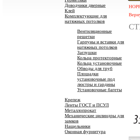
Герметики
Доводчики дверные
HOP
Клей
Верну
Комплектующие для
натяжных потолков
СТ
Вентиляционные
решетки
Гарпуны и вставки для
натяжных потолков
Заглушки
Кольца протекторные
Кольца установочные
Обводы для труб
Площадки
установочные под
люстры и гардины
Установочные багеты
Крепеж
Ленты ГОСТ и ПСУЛ
Металлопрокат
Механические цилиндры для
замков
Нащельники
Оконная фурнитура