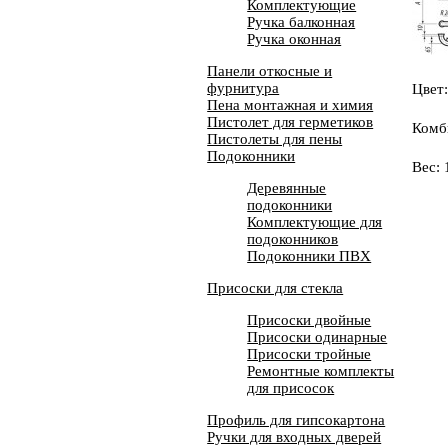
Комплектующие
Ручка балконная
Ручка оконная
Панели откосные и
фурнитура
Цвет
Пена монтажная и химия
Пистолет для герметиков
Комб
Пистолеты для пены
Подоконники
Вес: 
Деревянные
подоконники
Комплектующие для
подоконников
Подоконники ПВХ
Присоски для стекла
Присоски двойные
Присоски одинарные
Присоски тройные
Ремонтные комплекты
для присосок
Профиль для гипсокартона
Ручки для входных дверей