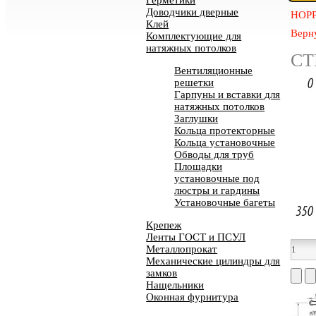
Герметики
Доводчики дверные
HOP
Клей
Верну
Комплектующие для
натяжных потолков
СТ
Вентиляционные
решетки
Гарпуны и вставки для
натяжных потолков
Заглушки
Кольца протекторные
Кольца установочные
Обводы для труб
Площадки
установочные под
люстры и гардины
Установочные багеты
Крепеж
Ленты ГОСТ и ПСУЛ
Металлопрокат
Механические цилиндры для
замков
Нащельники
Оконная фурнитура