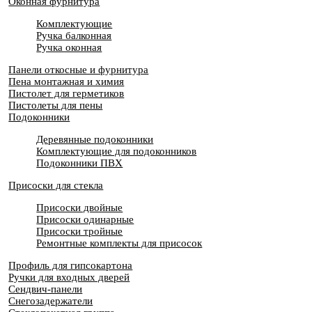
Оконная фурнитура
Комплектующие
Ручка балконная
Ручка оконная
Панели откосные и фурнитура
Пена монтажная и химия
Пистолет для герметиков
Пистолеты для пены
Подоконники
Деревянные подоконники
Комплектующие для подоконников
Подоконники ПВХ
Присоски для стекла
Присоски двойные
Присоски одинарные
Присоски тройные
Ремонтные комплекты для присосок
Профиль для гипсокартона
Ручки для входных дверей
Сендвич-панели
Снегозадержатели