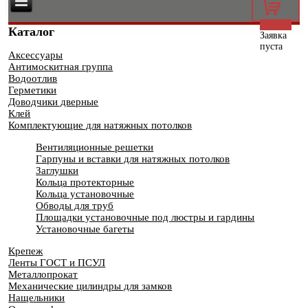
0
Каталог
Заявка
пуста
Аксессуары
Антимоскитная группа
Водоотлив
Герметики
Доводчики дверные
Клей
Комплектующие для натяжных потолков
Вентиляционные решетки
Гарпуны и вставки для натяжных потолков
Заглушки
Кольца протекторные
Кольца установочные
Обводы для труб
Площадки установочные под люстры и гардины
Установочные багеты
Крепеж
Ленты ГОСТ и ПСУЛ
Металлопрокат
Механические цилиндры для замков
Нащельники