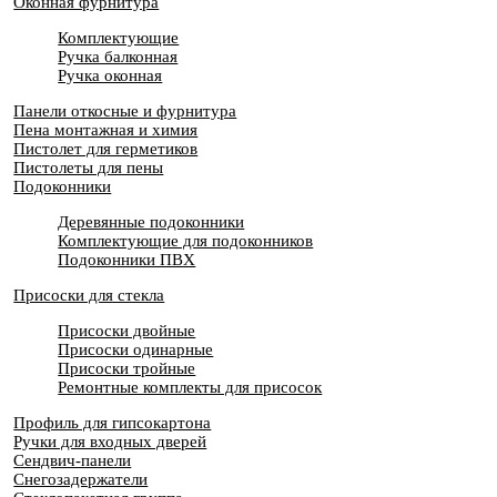
Оконная фурнитура
Комплектующие
Ручка балконная
Ручка оконная
Панели откосные и фурнитура
Пена монтажная и химия
Пистолет для герметиков
Пистолеты для пены
Подоконники
Деревянные подоконники
Комплектующие для подоконников
Подоконники ПВХ
Присоски для стекла
Присоски двойные
Присоски одинарные
Присоски тройные
Ремонтные комплекты для присосок
Профиль для гипсокартона
Ручки для входных дверей
Сендвич-панели
Снегозадержатели