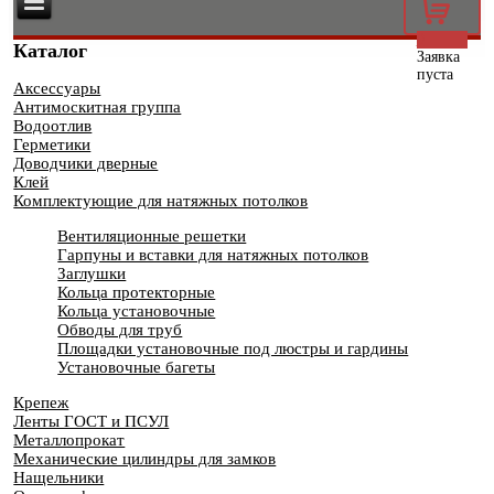
0
Каталог
Заявка
пуста
Аксессуары
Антимоскитная группа
Водоотлив
Герметики
Доводчики дверные
Клей
Комплектующие для натяжных потолков
Вентиляционные решетки
Гарпуны и вставки для натяжных потолков
Заглушки
Кольца протекторные
Кольца установочные
Обводы для труб
Площадки установочные под люстры и гардины
Установочные багеты
Крепеж
Ленты ГОСТ и ПСУЛ
Металлопрокат
Механические цилиндры для замков
Нащельники