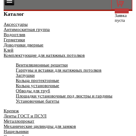
0
Каталог
Заявка
пуста
Аксессуары
Антимоскитная группа
Водоотлив
Герметики
Доводчики дверные
Клей
Комплектующие для натяжных потолков
Вентиляционные решетки
Гарпуны и вставки для натяжных потолков
Заглушки
Кольца протекторные
Кольца установочные
Обводы для труб
Площадки установочные под люстры и гардины
Установочные багеты
Крепеж
Ленты ГОСТ и ПСУЛ
Металлопрокат
Механические цилиндры для замков
Нащельники