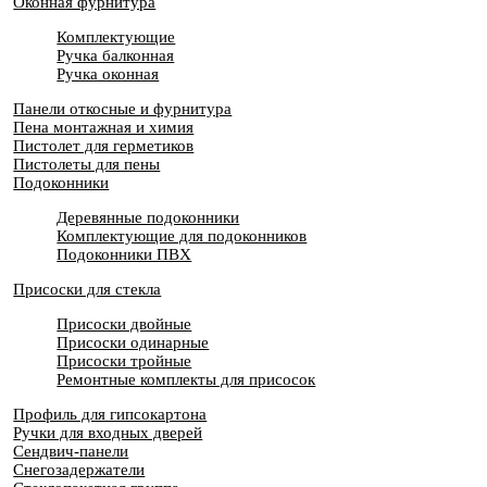
Оконная фурнитура
Комплектующие
Ручка балконная
Ручка оконная
Панели откосные и фурнитура
Пена монтажная и химия
Пистолет для герметиков
Пистолеты для пены
Подоконники
Деревянные подоконники
Комплектующие для подоконников
Подоконники ПВХ
Присоски для стекла
Присоски двойные
Присоски одинарные
Присоски тройные
Ремонтные комплекты для присосок
Профиль для гипсокартона
Ручки для входных дверей
Сендвич-панели
Снегозадержатели