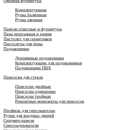
Оконная фурнитура
Комплектующие
Ручка балконная
Ручка оконная
Панели откосные и фурнитура
Пена монтажная и химия
Пистолет для герметиков
Пистолеты для пены
Подоконники
Деревянные подоконники
Комплектующие для подоконников
Подоконники ПВХ
Присоски для стекла
Присоски двойные
Присоски одинарные
Присоски тройные
Ремонтные комплекты для присосок
Профиль для гипсокартона
Ручки для входных дверей
Сендвич-панели
Снегозадержатели