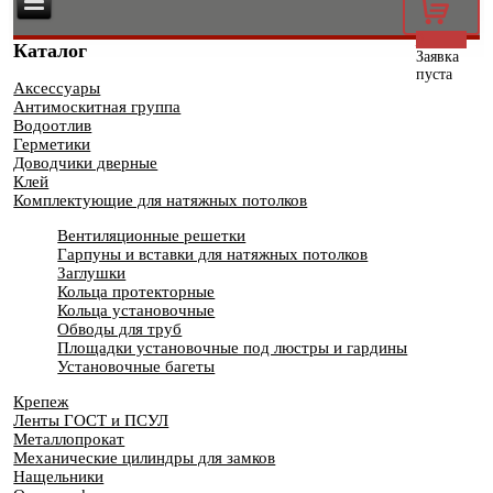
0
Каталог
Заявка
пуста
Аксессуары
Антимоскитная группа
Водоотлив
Герметики
Доводчики дверные
Клей
Комплектующие для натяжных потолков
Вентиляционные решетки
Гарпуны и вставки для натяжных потолков
Заглушки
Кольца протекторные
Кольца установочные
Обводы для труб
Площадки установочные под люстры и гардины
Установочные багеты
Крепеж
Ленты ГОСТ и ПСУЛ
Металлопрокат
Механические цилиндры для замков
Нащельники