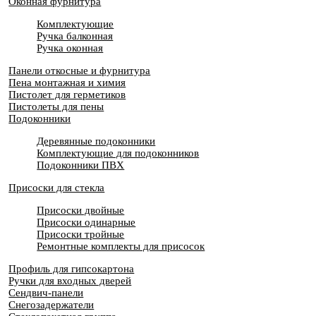
Оконная фурнитура
Комплектующие
Ручка балконная
Ручка оконная
Панели откосные и фурнитура
Пена монтажная и химия
Пистолет для герметиков
Пистолеты для пены
Подоконники
Деревянные подоконники
Комплектующие для подоконников
Подоконники ПВХ
Присоски для стекла
Присоски двойные
Присоски одинарные
Присоски тройные
Ремонтные комплекты для присосок
Профиль для гипсокартона
Ручки для входных дверей
Сендвич-панели
Снегозадержатели