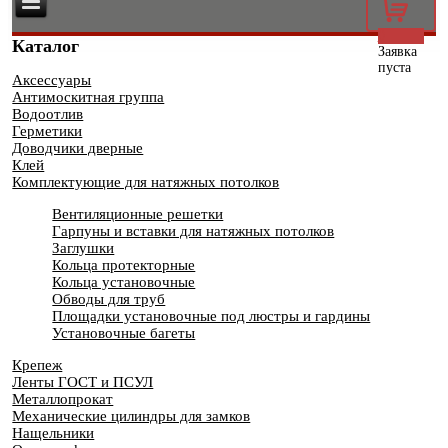
0
Каталог
Заявка
пуста
Аксессуары
Антимоскитная группа
Водоотлив
Герметики
Доводчики дверные
Клей
Комплектующие для натяжных потолков
Вентиляционные решетки
Гарпуны и вставки для натяжных потолков
Заглушки
Кольца протекторные
Кольца установочные
Обводы для труб
Площадки установочные под люстры и гардины
Установочные багеты
Крепеж
Ленты ГОСТ и ПСУЛ
Металлопрокат
Механические цилиндры для замков
Нащельники