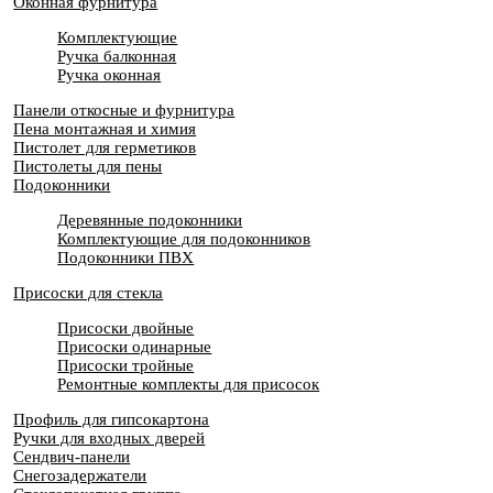
Оконная фурнитура
Комплектующие
Ручка балконная
Ручка оконная
Панели откосные и фурнитура
Пена монтажная и химия
Пистолет для герметиков
Пистолеты для пены
Подоконники
Деревянные подоконники
Комплектующие для подоконников
Подоконники ПВХ
Присоски для стекла
Присоски двойные
Присоски одинарные
Присоски тройные
Ремонтные комплекты для присосок
Профиль для гипсокартона
Ручки для входных дверей
Сендвич-панели
Снегозадержатели