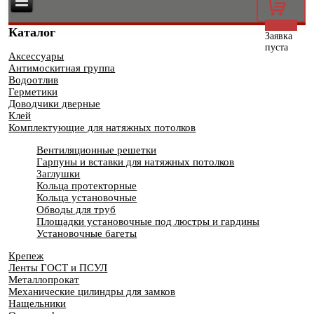
0
Каталог
Заявка
пуста
Аксессуары
Антимоскитная группа
Водоотлив
Герметики
Доводчики дверные
Клей
Комплектующие для натяжных потолков
Вентиляционные решетки
Гарпуны и вставки для натяжных потолков
Заглушки
Кольца протекторные
Кольца установочные
Обводы для труб
Площадки установочные под люстры и гардины
Установочные багеты
Крепеж
Ленты ГОСТ и ПСУЛ
Металлопрокат
Механические цилиндры для замков
Нащельники