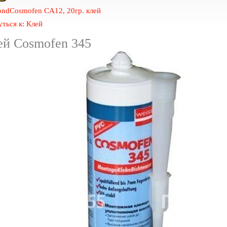
ond
Cosmofen CA12, 20гр. клей
ться к: Клей
ей Cosmofen 345