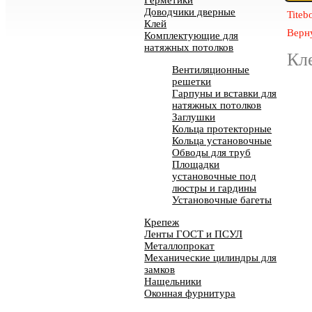
Герметики
Доводчики дверные
Titeb
Клей
Верну
Комплектующие для
натяжных потолков
Кл
Вентиляционные
решетки
Гарпуны и вставки для
натяжных потолков
Заглушки
Кольца протекторные
Кольца установочные
Обводы для труб
Площадки
установочные под
люстры и гардины
Установочные багеты
Крепеж
Ленты ГОСТ и ПСУЛ
Металлопрокат
Механические цилиндры для
замков
Нащельники
Оконная фурнитура