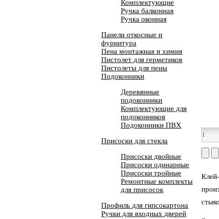
Комплектующие
Ручка балконная
Ручка оконная
Панели откосные и
фурнитура
Пена монтажная и химия
Пистолет для герметиков
Пистолеты для пены
Подоконники
Деревянные
подоконники
Комплектующие для
подоконников
Подоконники ПВХ
Присоски для стекла
Присоски двойные
Присоски одинарные
Присоски тройные
Клей
Ремонтные комплекты
произ
для присосок
стыко
Профиль для гипсокартона
Ручки для входных дверей