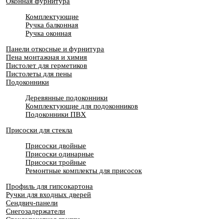
Оконная фурнитура
Комплектующие
Ручка балконная
Ручка оконная
Панели откосные и фурнитура
Пена монтажная и химия
Пистолет для герметиков
Пистолеты для пены
Подоконники
Деревянные подоконники
Комплектующие для подоконников
Подоконники ПВХ
Присоски для стекла
Присоски двойные
Присоски одинарные
Присоски тройные
Ремонтные комплекты для присосок
Профиль для гипсокартона
Ручки для входных дверей
Сендвич-панели
Снегозадержатели