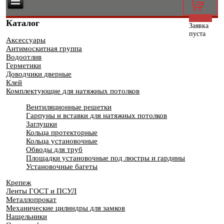
0
Каталог
Заявка
пуста
Аксессуары
Антимоскитная группа
Водоотлив
Герметики
Доводчики дверные
Клей
Комплектующие для натяжных потолков
Вентиляционные решетки
Гарпуны и вставки для натяжных потолков
Заглушки
Кольца протекторные
Кольца установочные
Обводы для труб
Площадки установочные под люстры и гардины
Установочные багеты
Крепеж
Ленты ГОСТ и ПСУЛ
Металлопрокат
Механические цилиндры для замков
Нащельники