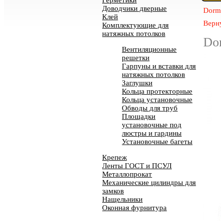
Герметики
Доводчики дверные
Dorm
Клей
Верн
Комплектующие для
натяжных потолков
Do
Вентиляционные
решетки
Гарпуны и вставки для
натяжных потолков
Заглушки
Кольца протекторные
Кольца установочные
Обводы для труб
Площадки
установочные под
люстры и гардины
Установочные багеты
Крепеж
Ленты ГОСТ и ПСУЛ
Металлопрокат
Механические цилиндры для
замков
Нащельники
Оконная фурнитура