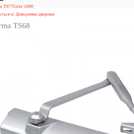
a TS77
Geze 1000
уться к: Доводчики дверные
rma TS68