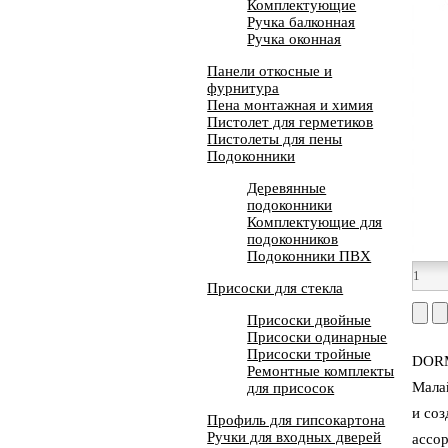
Комплектующие
Ручка балконная
Ручка оконная
Панели откосные и
фурнитура
Пена монтажная и химия
Пистолет для герметиков
Пистолеты для пены
Подоконники
Деревянные
подоконники
Комплектующие для
подоконников
Подоконники ПВХ
Присоски для стекла
Присоски двойные
Присоски одинарные
Присоски тройные
DORM
Ремонтные комплекты
Мала
для присосок
и со
Профиль для гипсокартона
Ручки для входных дверей
ассор