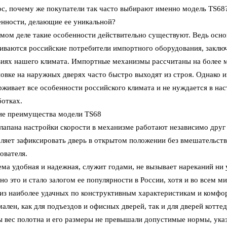
ос, почему же покупатели так часто выбирают именно модель TS68
енности, делающие ее уникальной?
мом деле такие особенности действительно существуют. Ведь осно
киваются российские потребители импортного оборудования, заключ
виях нашего климата. Импортные механизмы рассчитаны на более м
новке на наружных дверях часто быстро выходят из строя. Однако 
живает все особенности российского климата и не нуждается в нас
ботках.
ие преимущества модели TS68
клапана настройки скорости в механизме работают независимо друг
ляет зафиксировать дверь в открытом положении без вмешательств
ователя.
ма удобная и надежная, служит годами, не вызывает нареканий ни у
о это и стало залогом ее популярности в России, хотя и во всем м
 из наиболее удачных по конструктивным характеристикам и комфор
ален, как для подъездов и офисных дверей, так и для дверей котте
ы вес полотна и его размеры не превышали допустимые нормы, ука