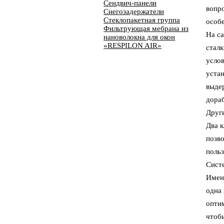
Сендвич-панели
вопр
Снегозадержатели
Стеклопакетная группа
особ
Фильтрующая мебрана из
На са
нановолокна для окон
«RESPILON AIR»
стал
усло
уста
выдер
дора
Друг
Два 
позво
польз
Систе
Именн
одна
оптим
чтоб