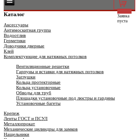
0
Каталог
Заявка
пуста
Аксессуары
Антимоскитная группа
Водоотлив
Герметики
Доводчики дверные
Клей
Комплектующие для натяжных потолков
Вентиляционные решетки
Гарпуны и вставки для натяжных потолков
Заглушки
Кольца протекторные
Кольца установочные
Обводы для труб
Площадки установочные под люстры и гардины
Установочные багеты
Крепеж
Ленты ГОСТ и ПСУЛ
Металлопрокат
Механические цилиндры для замков
Нащельники