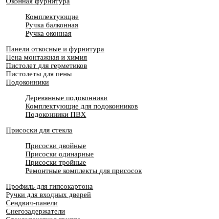
Оконная фурнитура
Комплектующие
Ручка балконная
Ручка оконная
Панели откосные и фурнитура
Пена монтажная и химия
Пистолет для герметиков
Пистолеты для пены
Подоконники
Деревянные подоконники
Комплектующие для подоконников
Подоконники ПВХ
Присоски для стекла
Присоски двойные
Присоски одинарные
Присоски тройные
Ремонтные комплекты для присосок
Профиль для гипсокартона
Ручки для входных дверей
Сендвич-панели
Снегозадержатели